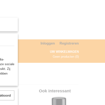
Inloggen
Registreren
UW WINKELWAGEN
Geen producten
(0)
ia-
nze sociale
NDA
ikt. Zij
hebben
12ml)
Ook interessant
akkoord