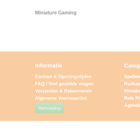
Miniature Gaming
Informatie
Categ
Contact & Openingstijden
Spelle
FAQ / Veel gestelde vragen
Ruilkaa
Verzenden & Retourneren
Miniat
Algemene Voorwaarden
Role P
Agend
Herroeping