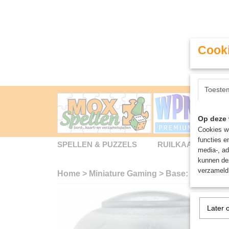
Cooki
Toeste
Op deze 
Cookies wo
functies e
SPELLEN & PUZZELS
RUILKAARTEN
media-, ad
kunnen dez
verzameld 
Home
>
Miniature Gaming
>
Base: Iron Hands
Later 