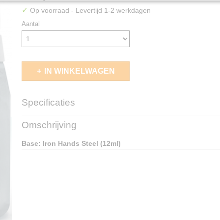
✓
Op voorraad
- Levertijd 1-2 werkdagen
Aantal
IN WINKELWAGEN
Specificaties
EAN code
5011921196661
Omschrijving
Base: Iron Hands Steel (12ml)