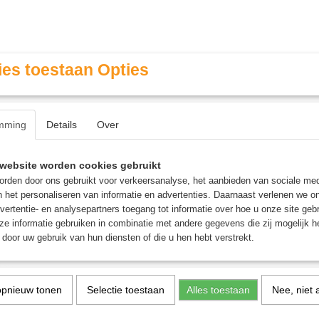
es toestaan Opties
mming
Details
Over
Contact & Openingstijden
FAQ / Veel gestelde vragen
website worden cookies gebruikt
rden door ons gebruikt voor verkeersanalyse, het aanbieden van sociale med
n het personaliseren van informatie en advertenties. Daarnaast verlenen we o
MINIATURE GAMING
ROLE PLAYING GAMES
AGE
vertentie- en analysepartners toegang tot informatie over hoe u onze site gebru
e informatie gebruiken in combinatie met andere gegevens die zij mogelijk 
door uw gebruik van hun diensten of die u hen hebt verstrekt.
 Steel (12ml)
Base: Iron Hands Steel (
opnieuw tonen
Selectie toestaan
Alles toestaan
Nee, niet 
€ 3,60
(inclusief btw 21%)