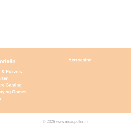
Herroeping
orieën
n & Puzzels
rten
ure Gaming
laying Games
a
© 2026 www.moxspellen.nl