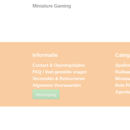
Miniature Gaming
Informatie
Categ
Contact & Openingstijden
Spelle
FAQ / Veel gestelde vragen
Ruilkaa
Verzenden & Retourneren
Miniat
Algemene Voorwaarden
Role P
Agend
Herroeping