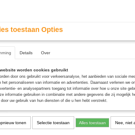
es toestaan Opties
mming
Details
Over
Contact & Openingstijden
FAQ / Veel gestelde vragen
website worden cookies gebruikt
rden door ons gebruikt voor verkeersanalyse, het aanbieden van sociale med
n het personaliseren van informatie en advertenties. Daarnaast verlenen we o
MINIATURE GAMING
ROLE PLAYING GAMES
AGE
vertentie- en analysepartners toegang tot informatie over hoe u onze site gebru
e informatie gebruiken in combinatie met andere gegevens die zij mogelijk 
door uw gebruik van hun diensten of die u hen hebt verstrekt.
igure Case
Citadel Battle Figure Cas
opnieuw tonen
Selectie toestaan
Alles toestaan
Nee, niet 
€ 85,50
€ 90,00
(inclusief btw 21%)