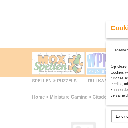
Cooki
Toeste
Op deze 
Cookies wo
functies e
SPELLEN & PUZZELS
RUILKAARTEN
media-, ad
kunnen dez
verzameld 
Home
>
Miniature Gaming
>
Citadel Battle F
Later 