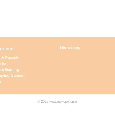
Herroeping
orieën
n & Puzzels
rten
ure Gaming
laying Games
a
© 2026 www.moxspellen.nl