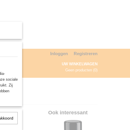
Inloggen
Registreren
UW WINKELWAGEN
Geen producten
(0)
ia-
nze sociale
NDA
ikt. Zij
hebben
e
Ook interessant
akkoord