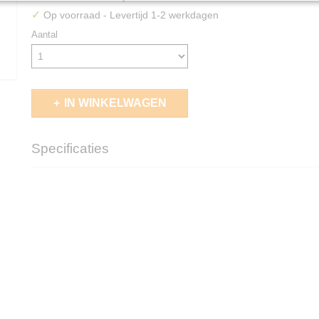
✓
Op voorraad
- Levertijd 1-2 werkdagen
Aantal
IN WINKELWAGEN
Specificaties
EAN code
5011921244898