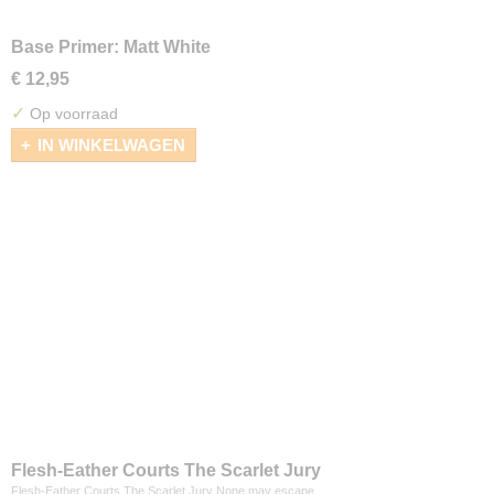
Base Primer: Matt White
€ 12,95
✓
Op voorraad
IN WINKELWAGEN
Flesh-Eather Courts The Scarlet Jury
Flesh-Eather Courts The Scarlet Jury None may escape…