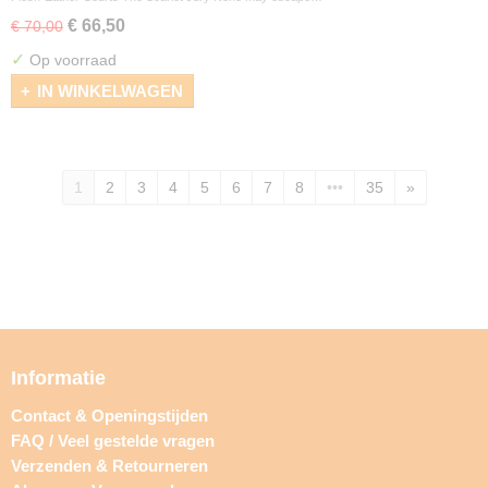
€ 66,50
€ 70,00
✓
Op voorraad
IN WINKELWAGEN
1
2
3
4
5
6
7
8
•••
35
»
Informatie
Contact & Openingstijden
FAQ / Veel gestelde vragen
Verzenden & Retourneren