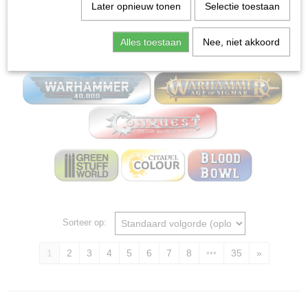
Home
>
Miniature Gaming Board wargames - Mox
Later opnieuw tonen
Selectie toestaan
bordspellen
Alles toestaan
Nee, niet akkoord
Miniature Gaming
Sorteer op:
1
2
3
4
5
6
7
8
•••
35
»