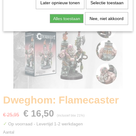
Home
>
Miniature Gaming
>
Dweghom: Flamecaster
Later opnieuw tonen
Selectie toestaan
Alles toestaan
Nee, niet akkoord
Dweghom: Flamecaster
€ 16,50
€ 25,95
(inclusief btw 21%)
✓
Op voorraad
- Levertijd 1-2 werkdagen
Aantal