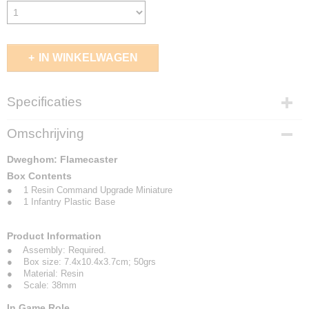
IN WINKELWAGEN
Specificaties
EAN code
Omschrijving
5213009012737
Dweghom: Flamecaster
Box Contents
● 1 Resin Command Upgrade Miniature
● 1 Infantry Plastic Base
Product Information
● Assembly: Required.
● Box size: 7.4x10.4x3.7cm; 50grs
● Material: Resin
● Scale: 38mm
In Game Role