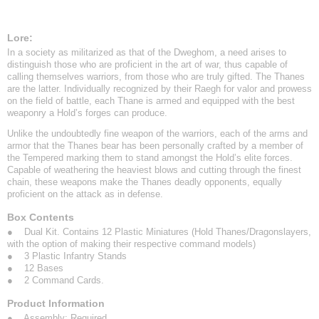
Lore:
In a society as militarized as that of the Dweghom, a need arises to
distinguish those who are proficient in the art of war, thus capable of
calling themselves warriors, from those who are truly gifted. The Thanes
are the latter. Individually recognized by their Raegh for valor and prowess
on the field of battle, each Thane is armed and equipped with the best
weaponry a Hold’s forges can produce.
Unlike the undoubtedly fine weapon of the warriors, each of the arms and
armor that the Thanes bear has been personally crafted by a member of
the Tempered marking them to stand amongst the Hold’s elite forces.
Capable of weathering the heaviest blows and cutting through the finest
chain, these weapons make the Thanes deadly opponents, equally
proficient on the attack as in defense.
Box Contents
● Dual Kit. Contains 12 Plastic Miniatures (Hold Thanes/Dragonslayers,
with the option of making their respective command models)
● 3 Plastic Infantry Stands
● 12 Bases
● 2 Command Cards.
Product Information
● Assembly: Required.