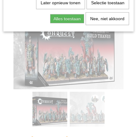
Home
>
Miniature Gaming
>
Dweghom: Thanes
Later opnieuw tonen
Selectie toestaan
Alles toestaan
Nee, niet akkoord