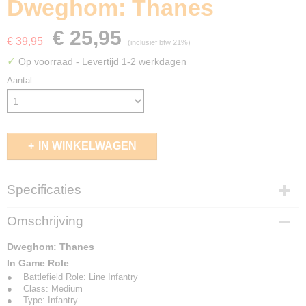
Dweghom: Thanes
€ 25,95
€ 39,95
(inclusief btw 21%)
✓
Op voorraad
- Levertijd 1-2 werkdagen
Aantal
IN WINKELWAGEN
Specificaties
EAN code
Omschrijving
5213009010825
Dweghom: Thanes
In Game Role
● Battlefield Role: Line Infantry
● Class: Medium
● Type: Infantry