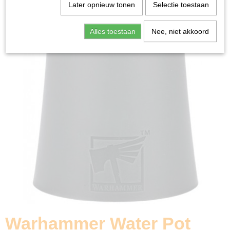
Home
>
Miniature Gaming
>
Warhammer Water Pot
Later opnieuw tonen
Selectie toestaan
Alles toestaan
Nee, niet akkoord
Warhammer Water Pot