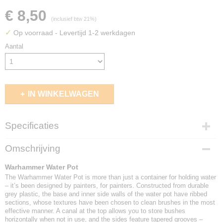
€ 8,50
(inclusief btw 21%)
✓
Op voorraad
- Levertijd 1-2 werkdagen
Aantal
IN WINKELWAGEN
Specificaties
EAN code
Omschrijving
5011921244942
Warhammer Water Pot
The Warhammer Water Pot is more than just a container for holding water
– it’s been designed by painters, for painters. Constructed from durable
grey plastic, the base and inner side walls of the water pot have ribbed
sections, whose textures have been chosen to clean brushes in the most
effective manner. A canal at the top allows you to store bushes
horizontally when not in use, and the sides feature tapered grooves –