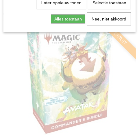
Home
>
Ruilkaarten
>
Magic: the Gathering
>
Avatar The
Later opnieuw tonen
Selectie toestaan
Last Airbender Commander Bundle - Magic: The
Gathering
Alles toestaan
Nee, niet akkoord
OUTLET