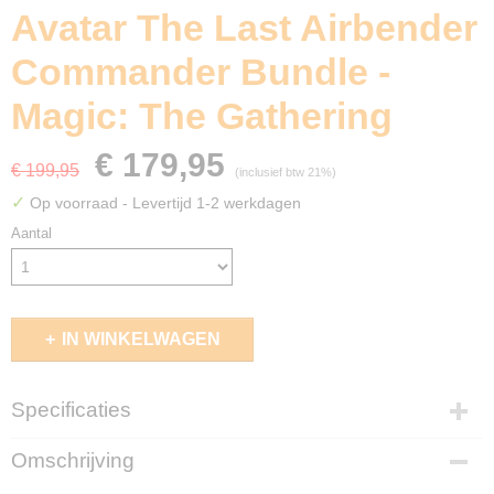
Avatar The Last Airbender
Commander Bundle -
Magic: The Gathering
€ 179,95
€ 199,95
(inclusief btw 21%)
✓
Op voorraad
- Levertijd 1-2 werkdagen
Aantal
IN WINKELWAGEN
Specificaties
EAN code
Omschrijving
195166290522