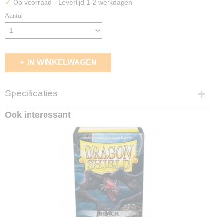
✓
Op voorraad
- Levertijd 1-2 werkdagen
Aantal
IN WINKELWAGEN
Specificaties
EAN code
Ook interessant
4056133037761