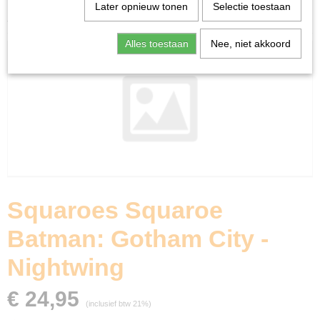
Home
>
Ruilkaarten
>
Accessoires
>
Deckboxen
>
Later opnieuw tonen
Selectie toestaan
Squaroes Squaroe Batman: Gotham City - Nightwing
Alles toestaan
Nee, niet akkoord
Squaroes Squaroe
Batman: Gotham City -
Nightwing
€ 24,95
(inclusief btw 21%)