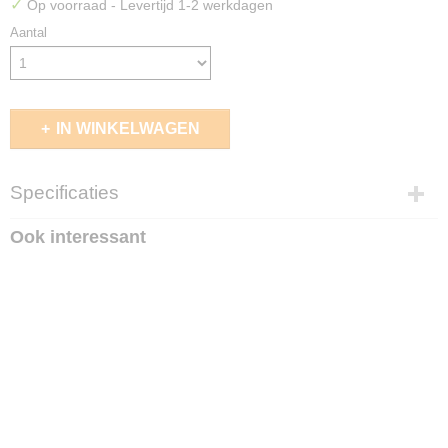
✓
Op voorraad
- Levertijd 1-2 werkdagen
Aantal
IN WINKELWAGEN
Specificaties
EAN code
Ook interessant
4056133037624