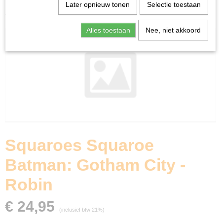
Home
>
Ruilkaarten
>
Accessoires
>
Deckboxen
>
Later opnieuw tonen
Selectie toestaan
Squaroes Squaroe Batman: Gotham City - Robin
Alles toestaan
Nee, niet akkoord
Squaroes Squaroe
Batman: Gotham City -
Robin
€ 24,95
(inclusief btw 21%)