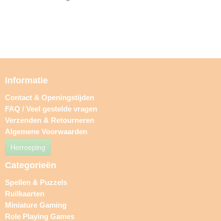
Informatie
Contact & Openingstijden
FAQ / Veel gestelde vragen
Verzenden & Retourneren
Algemene Voorwaarden
Herroeping
Categorieën
Spellen & Puzzels
Ruilkaarten
Miniature Gaming
Role Playing Games