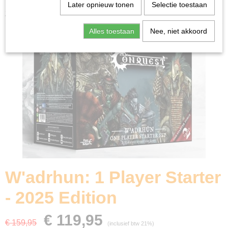
Home
>
Miniature Gaming
>
W'adrhun: 1 Player Starter -
Later opnieuw tonen
Selectie toestaan
2025 Edition
Alles toestaan
Nee, niet akkoord
W'adrhun: 1 Player Starter
- 2025 Edition
€ 119,95
€ 159,95
(inclusief btw 21%)