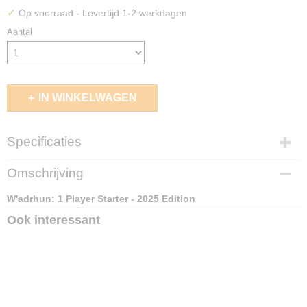
✓
Op voorraad
- Levertijd 1-2 werkdagen
Aantal
IN WINKELWAGEN
Specificaties
EAN code
Omschrijving
5213009018418
W'adrhun: 1 Player Starter - 2025 Edition
Ook interessant