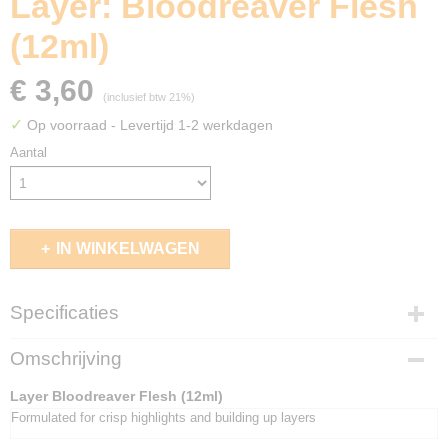
Layer: Bloodreaver Flesh
(12ml)
€ 3,60
(inclusief btw 21%)
✓
Op voorraad
- Levertijd 1-2 werkdagen
Aantal
IN WINKELWAGEN
Specificaties
EAN code
Omschrijving
5011921187652
Layer Bloodreaver Flesh (12ml)
Formulated for crisp highlights and building up layers