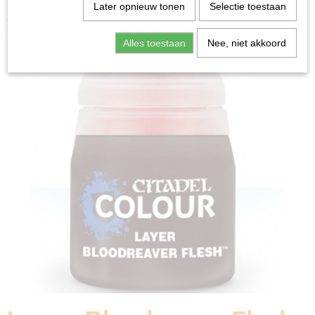
Home
>
Miniature Gaming
>
Layer: Bloodreaver Flesh
Later opnieuw tonen
Selectie toestaan
(12ml)
Alles toestaan
Nee, niet akkoord