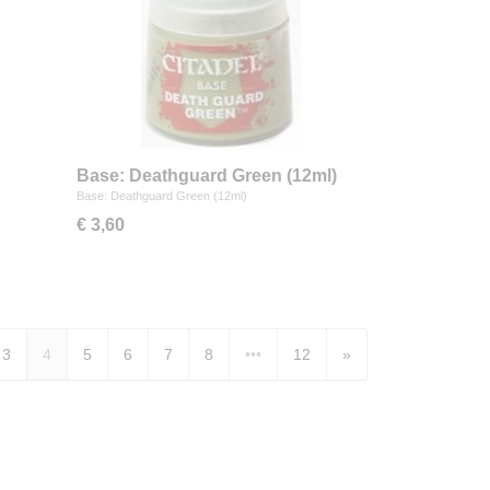
Base: Deathguard Green (12ml)
Base: Deathguard Green (12ml)
€ 3,60
3
4
5
6
7
8
•••
12
»