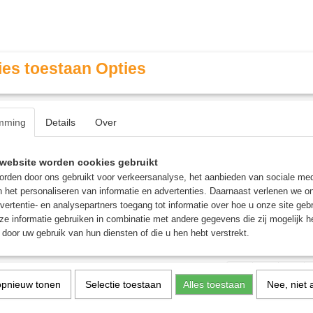
es toestaan Opties
mming
Details
Over
Contact & Openingstijden
FAQ / Veel gestelde vragen
website worden cookies gebruikt
rden door ons gebruikt voor verkeersanalyse, het aanbieden van sociale med
n het personaliseren van informatie en advertenties. Daarnaast verlenen we o
MINIATURE GAMING
ROLE PLAYING GAMES
AGE
vertentie- en analysepartners toegang tot informatie over hoe u onze site gebru
e informatie gebruiken in combinatie met andere gegevens die zij mogelijk 
door uw gebruik van hun diensten of die u hen hebt verstrekt.
«
1
2
 op:
opnieuw tonen
Selectie toestaan
Alles toestaan
Nee, niet 