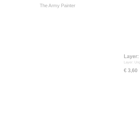
The Army Painter
Layer:
Layer: Ung
€ 3,60