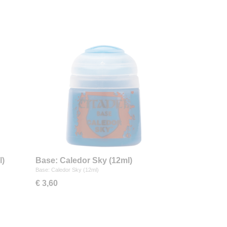
l)
Base: Caledor Sky (12ml)
Base: Caledor Sky (12ml)
€ 3,60