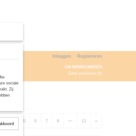
Inloggen
Registreren
UW WINKELWAGEN
Geen producten
(0)
ia-
nze sociale
NDA
ikt. Zij
hebben
3
4
5
6
7
8
•••
12
»
akkoord