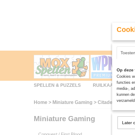
Cooki
Toeste
Op deze 
Cookies wo
functies e
SPELLEN & PUZZELS
RUILKAARTEN
media-, ad
kunnen dez
verzameld 
Home
>
Miniature Gaming
>
Citadel
Miniature Gaming
Sorteer
Later 
Conquest / First Blood