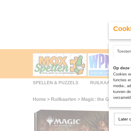
Cooki
Toeste
Op deze 
Cookies wo
functies e
SPELLEN & PUZZELS
RUILKAARTEN
media-, ad
kunnen dez
verzameld 
Home
>
Ruilkaarten
>
Magic: the Gathering
Later 