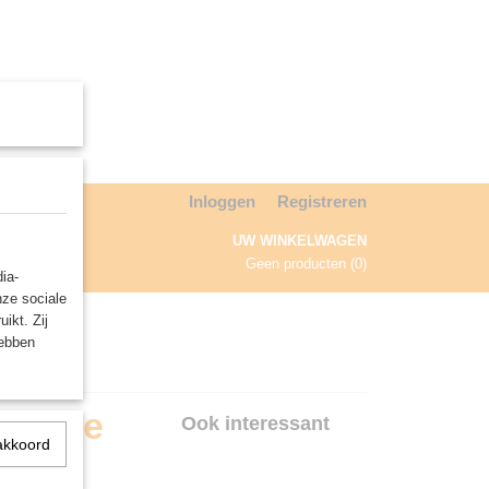
Inloggen
Registreren
UW WINKELWAGEN
Geen producten
(0)
ia-
nze sociale
NDA
ikt. Zij
hebben
c: the
Ook interessant
akkoord