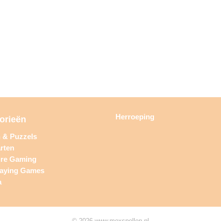
Herroeping
orieën
n & Puzzels
rten
ure Gaming
laying Games
a
© 2026 www.moxspellen.nl