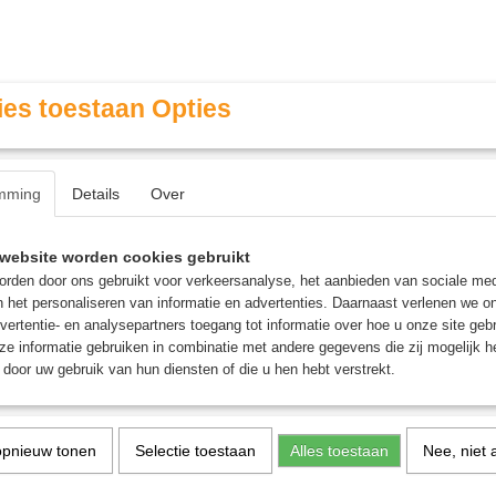
es toestaan Opties
mming
Details
Over
Contact & Openingstijden
FAQ / Veel gestelde vragen
website worden cookies gebruikt
rden door ons gebruikt voor verkeersanalyse, het aanbieden van sociale med
n het personaliseren van informatie en advertenties. Daarnaast verlenen we o
MINIATURE GAMING
ROLE PLAYING GAMES
AGE
vertentie- en analysepartners toegang tot informatie over hoe u onze site gebru
e informatie gebruiken in combinatie met andere gegevens die zij mogelijk 
door uw gebruik van hun diensten of die u hen hebt verstrekt.
>
The Hobbit Bundle - Magic: the Gathering
The Hobbit Bundle - Magi
opnieuw tonen
Selectie toestaan
Alles toestaan
Nee, niet 
Gathering