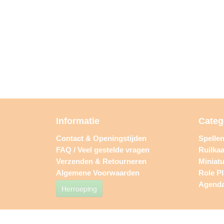
Informatie
Categ
Contact & Openingstijden
Spelle
FAQ / Veel gestelde vragen
Ruilkaa
Verzenden & Retourneren
Miniat
Algemene Voorwaarden
Role P
Agend
Herroeping