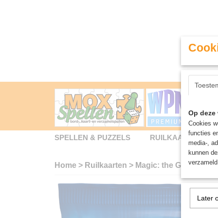
Cooki
Toeste
Op deze 
Cookies wo
functies e
SPELLEN & PUZZELS
RUILKAARTEN
media-, ad
kunnen dez
verzameld 
Home
>
Ruilkaarten
>
Magic: the Gathering
Later 