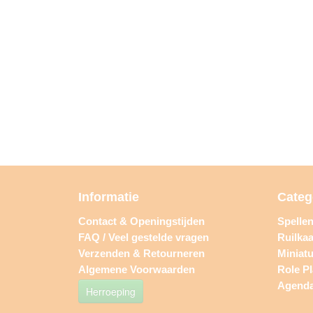
Informatie
Categ
Contact & Openingstijden
Spelle
FAQ / Veel gestelde vragen
Ruilkaa
Verzenden & Retourneren
Miniat
Algemene Voorwaarden
Role P
Agend
Herroeping