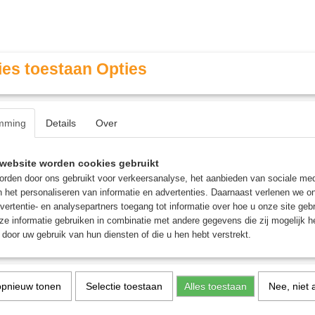
es toestaan Opties
mming
Details
Over
Contact & Openingstijden
FAQ / Veel gestelde vragen
website worden cookies gebruikt
rden door ons gebruikt voor verkeersanalyse, het aanbieden van sociale med
n het personaliseren van informatie en advertenties. Daarnaast verlenen we o
MINIATURE GAMING
ROLE PLAYING GAMES
AGE
vertentie- en analysepartners toegang tot informatie over hoe u onze site gebru
e informatie gebruiken in combinatie met andere gegevens die zij mogelijk 
door uw gebruik van hun diensten of die u hen hebt verstrekt.
>
Marvel Super Heroes Jumpstart Booster - Magic: the Gathe
Marvel Super Heroes Ju
opnieuw tonen
Selectie toestaan
Alles toestaan
Nee, niet 
Booster - Magic: the Gat