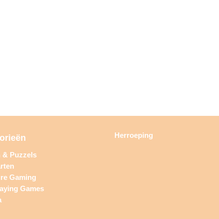
Herroeping
orieën
n & Puzzels
rten
ure Gaming
laying Games
a