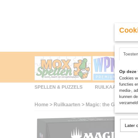
Cooki
Toeste
Op deze 
Cookies wo
functies e
SPELLEN & PUZZELS
RUILKAARTEN
media-, ad
kunnen dez
verzameld 
Home
>
Ruilkaarten
>
Magic: the Gathering
Later 