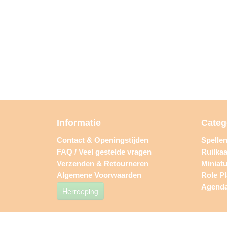
Informatie
Categ
Contact & Openingstijden
Spelle
FAQ / Veel gestelde vragen
Ruilkaa
Verzenden & Retourneren
Miniat
Algemene Voorwaarden
Role P
Agend
Herroeping