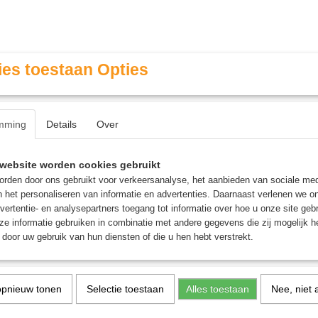
es toestaan Opties
mming
Details
Over
Contact & Openingstijden
FAQ / Veel gestelde vragen
website worden cookies gebruikt
rden door ons gebruikt voor verkeersanalyse, het aanbieden van sociale med
n het personaliseren van informatie en advertenties. Daarnaast verlenen we o
MINIATURE GAMING
ROLE PLAYING GAMES
AGE
vertentie- en analysepartners toegang tot informatie over hoe u onze site gebru
e informatie gebruiken in combinatie met andere gegevens die zij mogelijk 
door uw gebruik van hun diensten of die u hen hebt verstrekt.
>
Marvel Super Heroes Commander Deck: Doom Prevails - Ma
Marvel Super Heroes C
opnieuw tonen
Selectie toestaan
Alles toestaan
Nee, niet 
Deck: Doom Prevails - Ma