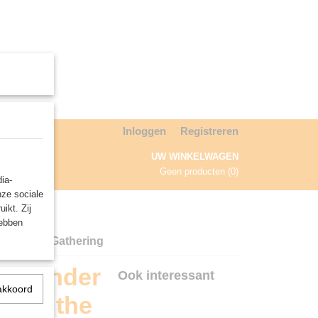
Inloggen
Registreren
UW WINKELWAGEN
Geen producten
(0)
ia-
nze sociale
NDA
ikt. Zij
hebben
gic: the Gathering
ommander
Ook interessant
akkoord
gic: the