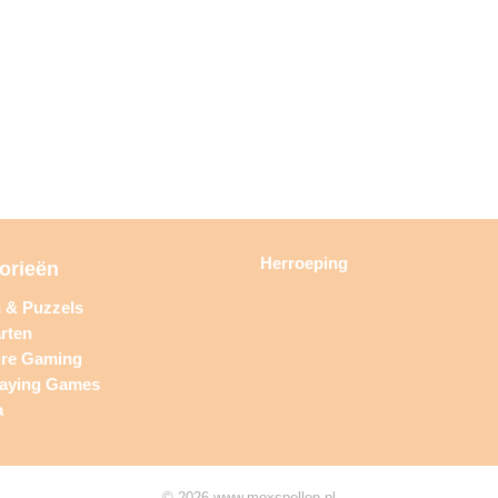
Herroeping
orieën
n & Puzzels
rten
ure Gaming
laying Games
a
© 2026 www.moxspellen.nl