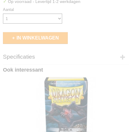
✓
Op voorraad
- Levertijd 1-2 werkdagen
Aantal
IN WINKELWAGEN
Specificaties
EAN code
Ook interessant
4260250078662