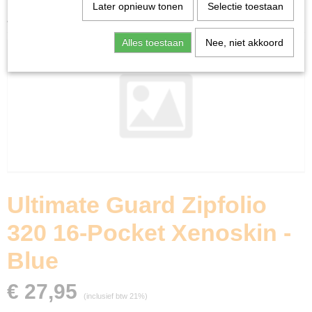
Home
>
Ruilkaarten
>
Accessoires
>
Ultimate Guard
Later opnieuw tonen
Selectie toestaan
Zipfolio 320 16-Pocket Xenoskin - Blue
Alles toestaan
Nee, niet akkoord
Ultimate Guard Zipfolio
320 16-Pocket Xenoskin -
Blue
€ 27,95
(inclusief btw 21%)