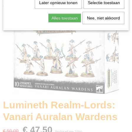
Home
>
Miniature Gaming
>
Lumineth Realm-Lords:
Later opnieuw tonen
Selectie toestaan
Vanari Auralan Wardens
Alles toestaan
Nee, niet akkoord
Lumineth Realm-Lords:
Vanari Auralan Wardens
€ 47,50
€ 50,00
(inclusief btw 21%)