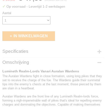
✓
Op voorraad
- Levertijd 1-2 werkdagen
Aantal
IN WINKELWAGEN
Specificaties
EAN code
Omschrijving
5011921179602
Lumineth Realm-Lords Vanari Auralan Wardens
The Auralan Wardens fight in close formation, using long pikes that they
set to receive the charge of the foe. The Wardens guide their sunmetal
tips into the enemy’s chests at the last moment; those pierced by them
are slain in a heartbeat.
Auralan Wardens are the front line of any Lumineth Realm-lords force,
forming a nigh-impenetrable wall of pikes that's ideal for repelling enemy
charges and dominating the objectives. Capable of making themselves