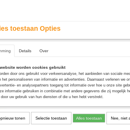
es toestaan Opties
mming
Details
Over
Contact & Openingstijden
FAQ / Veel gestelde vragen
website worden cookies gebruikt
rden door ons gebruikt voor verkeersanalyse, het aanbieden van sociale med
n het personaliseren van informatie en advertenties. Daarnaast verlenen we o
MINIATURE GAMING
ROLE PLAYING GAMES
AGE
vertentie- en analysepartners toegang tot informatie over hoe u onze site gebru
e informatie gebruiken in combinatie met andere gegevens die zij mogelijk 
door uw gebruik van hun diensten of die u hen hebt verstrekt.
erider Lancers
Sylvaneth: Spiterider La
opnieuw tonen
Selectie toestaan
Alles toestaan
Nee, niet 
€ 52,50
€ 55,00
(inclusief btw 21%)