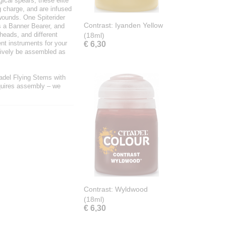
cal spears, these elite
g charge, and are infused
 wounds. One Spiterider
Contrast: Iyanden Yellow
s a Banner Bearer, and
 heads, and different
(18ml)
nt instruments for your
€ 6,30
tively be assembled as
tadel Flying Stems with
quires assembly – we
Contrast: Wyldwood
(18ml)
€ 6,30