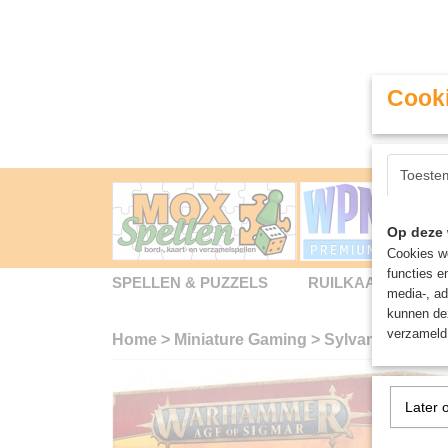
Cooki
Toeste
Op deze 
Cookies wo
functies e
SPELLEN & PUZZELS
RUILKAARTEN
media-, ad
kunnen dez
verzameld 
Home
>
Miniature Gaming
>
Sylvaneth: Spit
Later 