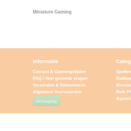
Miniature Gaming
Informatie
Categ
Contact & Openingstijden
Spelle
FAQ / Veel gestelde vragen
Ruilkaa
Verzenden & Retourneren
Miniat
Algemene Voorwaarden
Role P
Agend
Herroeping