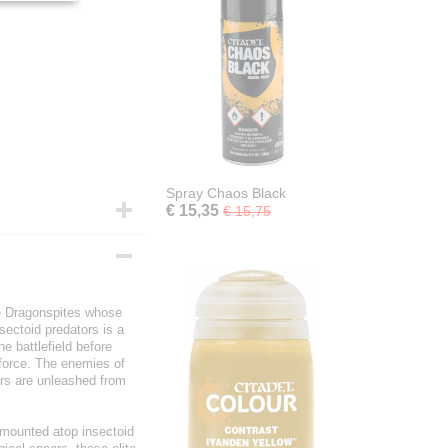
Spray Chaos Black
€ 15,35
€ 15,75
ile Dragonspites whose
sectoid predators is a
he battlefield before
 force. The enemies of
ers are unleashed from
ts mounted atop insectoid