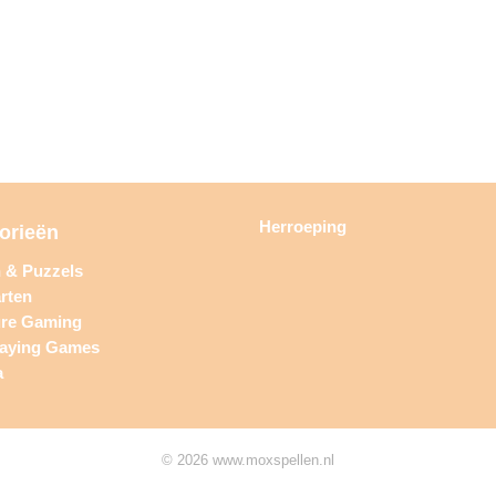
Herroeping
orieën
n & Puzzels
rten
ure Gaming
laying Games
a
© 2026 www.moxspellen.nl