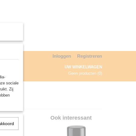
Inloggen
Registreren
UW WINKELWAGEN
Geen producten
(0)
ia-
nze sociale
NDA
ikt. Zij
hebben
ncers
Ook interessant
akkoord