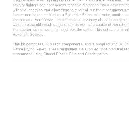
dragonspites. Wearing knightly horned helms and armed with long magi
cavalry fighters can soar across massive distances into a devastatin
with vital energies that allow them to repair all but the most grievous
Lancer can be assembled as a Spiterider Scion unit leader, another a
another as a Hornblower. The kit includes a variety of shield designs,
ways to assemble each dragonspite, as well as a choice of two differe
Hornblower, so no two units need look the same. This set can alterna
Revenant Seekers.
This kit comprises 82 plastic components, and is supplied with 3x Ci
60mm Flying Bases. These miniatures are supplied unpainted and re
recommend using Citadel Plastic Glue and Citadel paints.