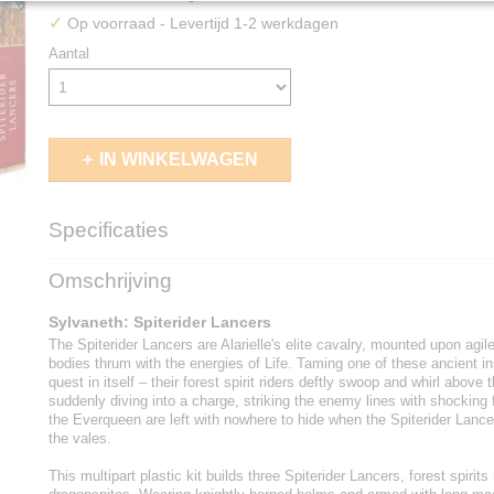
✓
Op voorraad
- Levertijd 1-2 werkdagen
Aantal
IN WINKELWAGEN
Specificaties
EAN code
5011921163298
Omschrijving
Sylvaneth: Spiterider Lancers
The Spiterider Lancers are Alarielle's elite cavalry, mounted upon ag
bodies thrum with the energies of Life. Taming one of these ancient in
quest in itself – their forest spirit riders deftly swoop and whirl above t
suddenly diving into a charge, striking the enemy lines with shocking
the Everqueen are left with nowhere to hide when the Spiterider Lanc
the vales.
This multipart plastic kit builds three Spiterider Lancers, forest spiri