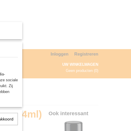
Inloggen
Registreren
UW WINKELWAGEN
Geen producten
(0)
ia-
nze sociale
NDA
ikt. Zij
hebben
th (24ml)
Ook interessant
akkoord