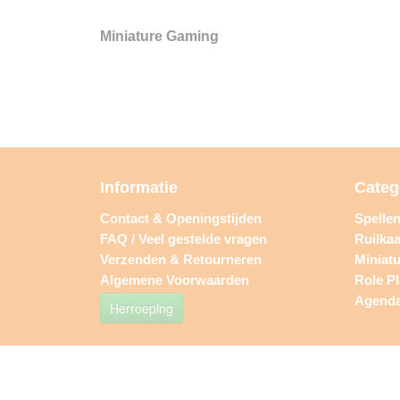
Miniature Gaming
Informatie
Categ
Contact & Openingstijden
Spelle
FAQ / Veel gestelde vragen
Ruilkaa
Verzenden & Retourneren
Miniat
Algemene Voorwaarden
Role P
Agend
Herroeping