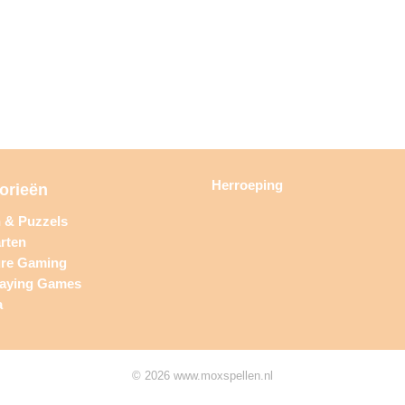
Herroeping
orieën
n & Puzzels
rten
ure Gaming
laying Games
a
© 2026 www.moxspellen.nl