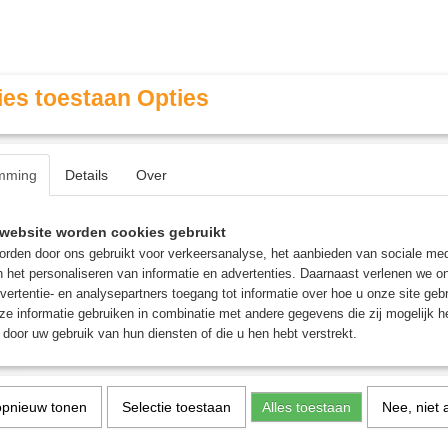
es toestaan Opties
mming
Details
Over
Contact & Openingstijden
FAQ / Veel gestelde vragen
website worden cookies gebruikt
rden door ons gebruikt voor verkeersanalyse, het aanbieden van sociale med
n het personaliseren van informatie en advertenties. Daarnaast verlenen we o
MINIATURE GAMING
ROLE PLAYING GAMES
AGE
vertentie- en analysepartners toegang tot informatie over hoe u onze site gebru
e informatie gebruiken in combinatie met andere gegevens die zij mogelijk 
door uw gebruik van hun diensten of die u hen hebt verstrekt.
n Ironearth (24ml)
Technical: Marian Ironear
opnieuw tonen
Selectie toestaan
Alles toestaan
Nee, niet 
€ 6,30
(inclusief btw 21%)