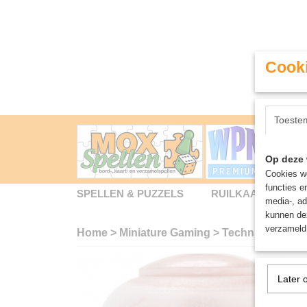
Cooki
Toeste
Op deze 
Cookies wo
functies e
SPELLEN & PUZZELS
RUILKAARTEN
media-, ad
kunnen dez
verzameld 
Home
>
Miniature Gaming
>
Technical: Maria
Later 