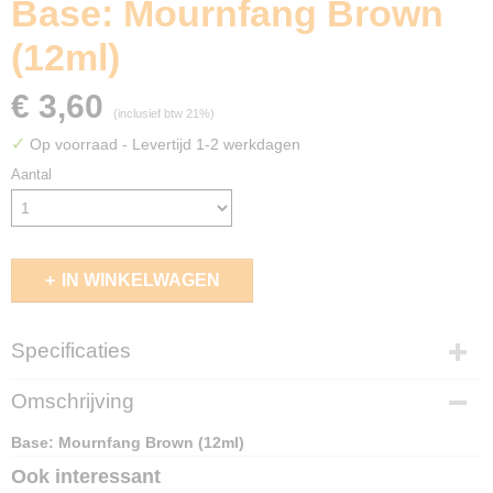
Base: Mournfang Brown
(12ml)
€ 3,60
(inclusief btw 21%)
✓
Op voorraad
- Levertijd 1-2 werkdagen
Aantal
IN WINKELWAGEN
Specificaties
EAN code
Omschrijving
5011921196326
Base: Mournfang Brown (12ml)
Ook interessant