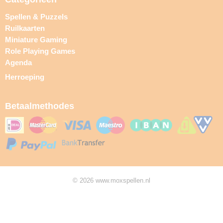
Spellen & Puzzels
Ruilkaarten
Miniature Gaming
Role Playing Games
Agenda
Herroeping
Betaalmethodes
© 2026 www.moxspellen.nl