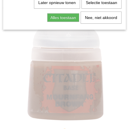
Home
>
Miniature Gaming
>
Base: Mournfang Brown
Later opnieuw tonen
Selectie toestaan
(12ml)
Alles toestaan
Nee, niet akkoord