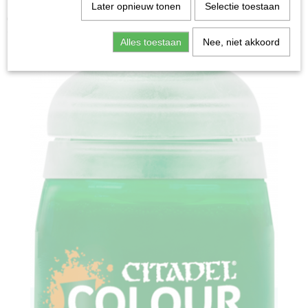
Home
>
Miniature Gaming
>
Contrast: Warp Lightning
Later opnieuw tonen
Selectie toestaan
(18ml)
Alles toestaan
Nee, niet akkoord