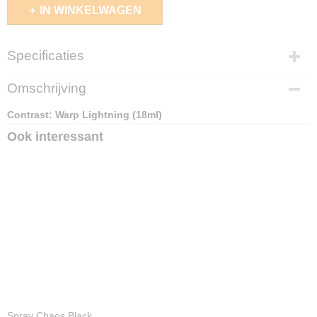
IN WINKELWAGEN
Specificaties
EAN code
Omschrijving
5011921185672
Contrast: Warp Lightning (18ml)
Ook interessant
Spray Chaos Black