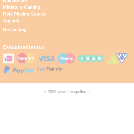
Ruilkaarten
Miniature Gaming
Role Playing Games
Agenda
Herroeping
Betaalmethodes
© 2026 www.moxspellen.nl