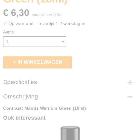
€ 6,30
(inclusief btw 21%)
✓
Op voorraad
- Levertijd 1-2 werkdagen
Aantal
IN WINKELWAGEN
Specificaties
EAN code
Omschrijving
5011921145058
Contrast: Mantis Warriors Green (18ml)
Ook interessant