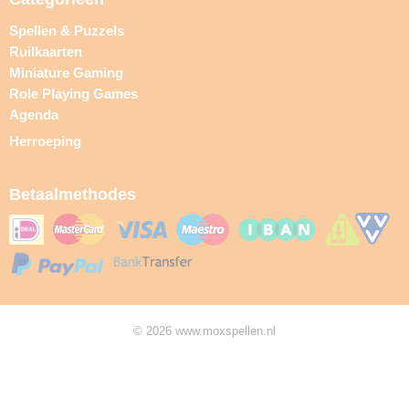
Spellen & Puzzels
Ruilkaarten
Miniature Gaming
Role Playing Games
Agenda
Herroeping
Betaalmethodes
© 2026 www.moxspellen.nl