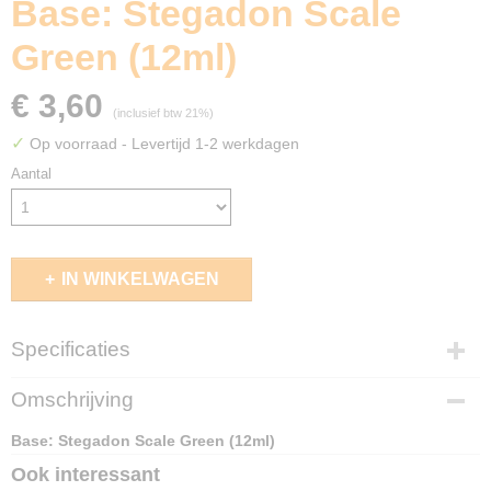
Base: Stegadon Scale
Green (12ml)
€ 3,60
(inclusief btw 21%)
✓
Op voorraad
- Levertijd 1-2 werkdagen
Aantal
IN WINKELWAGEN
Specificaties
EAN code
Omschrijving
5011921186013
Base: Stegadon Scale Green (12ml)
Ook interessant