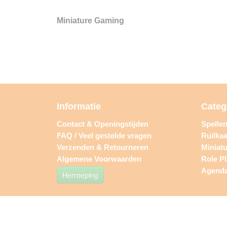
Miniature Gaming
Informatie
Categ
Contact & Openingstijden
Spelle
FAQ / Veel gestelde vragen
Ruilkaa
Verzenden & Retourneren
Miniat
Algemene Voorwaarden
Role P
Agend
Herroeping