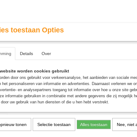
es toestaan Opties
mming
Details
Over
Contact & Openingstijden
FAQ / Veel gestelde vragen
website worden cookies gebruikt
rden door ons gebruikt voor verkeersanalyse, het aanbieden van sociale med
n het personaliseren van informatie en advertenties. Daarnaast verlenen we o
MINIATURE GAMING
ROLE PLAYING GAMES
AGE
vertentie- en analysepartners toegang tot informatie over hoe u onze site gebru
e informatie gebruiken in combinatie met andere gegevens die zij mogelijk 
door uw gebruik van hun diensten of die u hen hebt verstrekt.
e Giant Orange
Speedpaint: Fire Giant 
opnieuw tonen
Selectie toestaan
Alles toestaan
Nee, niet 
€ 4,35
(inclusief btw 21%)