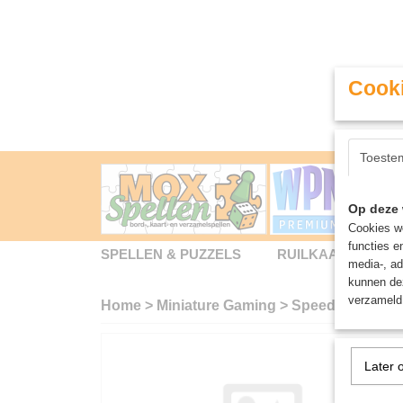
Cooki
Toeste
Op deze 
Cookies wo
functies e
SPELLEN & PUZZELS
RUILKAARTEN
media-, ad
kunnen dez
verzameld 
Home
>
Miniature Gaming
>
Speedpaint: Fir
Later 