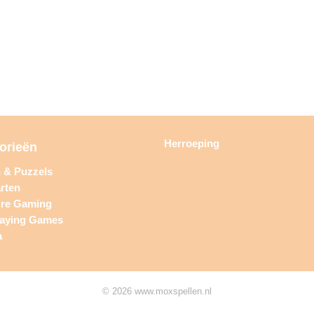
Herroeping
orieën
n & Puzzels
rten
ure Gaming
laying Games
a
© 2026 www.moxspellen.nl