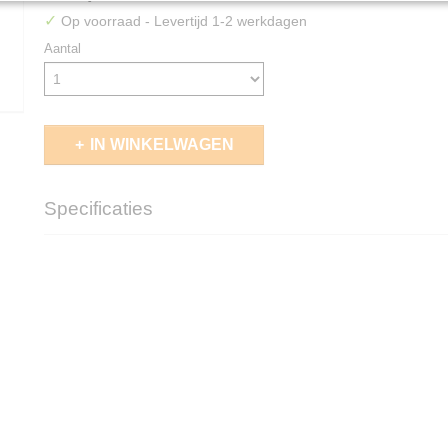
✓
Op voorraad
- Levertijd 1-2 werkdagen
Aantal
IN WINKELWAGEN
Specificaties
EAN code
5713799201781