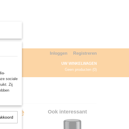
Inloggen
Registreren
UW WINKELWAGEN
Geen producten
(0)
ia-
nze sociale
NDA
ikt. Zij
hebben
Orange
Ook interessant
akkoord