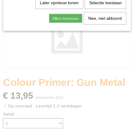
Home
>
Miniature Gaming
>
Colour Primer: Gun Metal
Later opnieuw tonen
Selectie toestaan
Alles toestaan
Nee, niet akkoord
Colour Primer: Gun Metal
€ 13,95
(inclusief btw 21%)
✓
Op voorraad
- Levertijd 1-2 werkdagen
Aantal