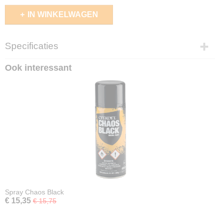
IN WINKELWAGEN
Specificaties
EAN code
Ook interessant
5713799302518
Spray Chaos Black
€ 15,35
€ 15,75