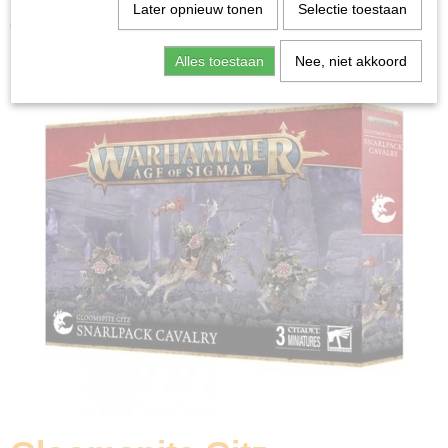
Home
>
Miniature Gaming
>
Gloomspite Gitz Snarlpack
Later opnieuw tonen
Selectie toestaan
Cavalry
Alles toestaan
Nee, niet akkoord