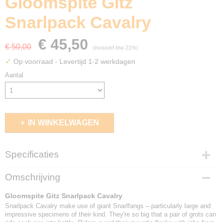
Gloomspite Gitz
Snarlpack Cavalry
€ 45,50
€ 50,00
(inclusief btw 21%)
✓
Op voorraad
- Levertijd 1-2 werkdagen
Aantal
IN WINKELWAGEN
Specificaties
EAN code
Omschrijving
5011921225750
Gloomspite Gitz Snarlpack Cavalry
Snarlpack Cavalry make use of giant Snarlfangs – particularly large and
impressive specimens of their kind. They're so big that a pair of grots can