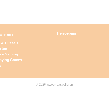
Herroeping
orieën
n & Puzzels
rten
ure Gaming
laying Games
a
© 2026 www.moxspellen.nl