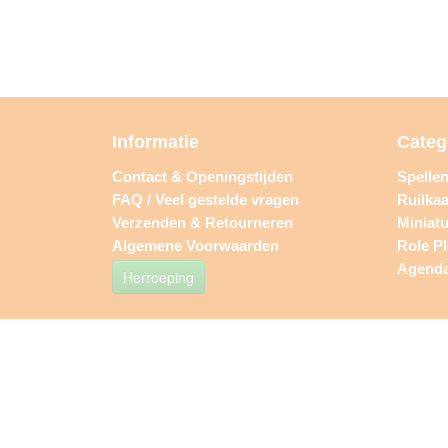
Informatie
Categ
Contact & Openingstijden
Spelle
FAQ / Veel gestelde vragen
Ruilkaa
Verzenden & Retourneren
Miniat
Algemene Voorwaarden
Role P
Agend
Herroeping