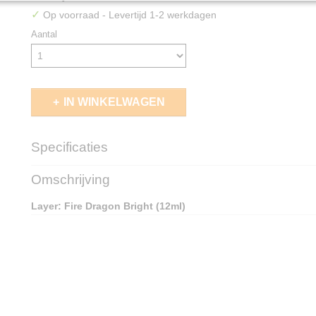
✓
Op voorraad
- Levertijd 1-2 werkdagen
Aantal
IN WINKELWAGEN
Specificaties
EAN code
5011921197118
Omschrijving
Layer: Fire Dragon Bright (12ml)