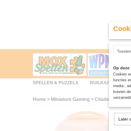
Cooki
Toeste
Op deze 
Cookies wo
functies e
SPELLEN & PUZZELS
RUILKAARTEN
media-, ad
kunnen dez
verzameld 
Home
>
Miniature Gaming
>
Citadel
>
Layer: 
Later 