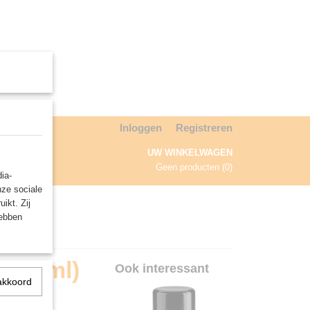
Inloggen
Registreren
UW WINKELWAGEN
Geen producten
(0)
ia-
nze sociale
NDA
ikt. Zij
hebben
t (12ml)
Ook interessant
akkoord