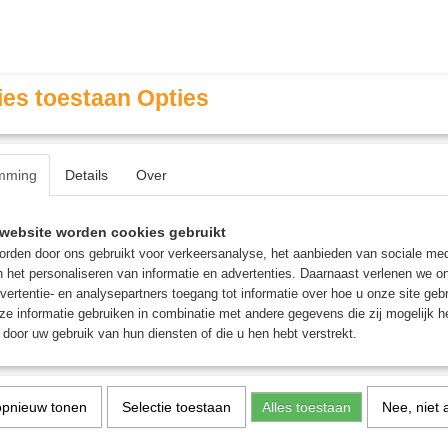
es toestaan Opties
mming
Details
Over
Contact & Openingstijden
FAQ / Veel gestelde vragen
website worden cookies gebruikt
rden door ons gebruikt voor verkeersanalyse, het aanbieden van sociale med
n het personaliseren van informatie en advertenties. Daarnaast verlenen we o
MINIATURE GAMING
ROLE PLAYING GAMES
AGE
vertentie- en analysepartners toegang tot informatie over hoe u onze site gebru
e informatie gebruiken in combinatie met andere gegevens die zij mogelijk 
door uw gebruik van hun diensten of die u hen hebt verstrekt.
Fire Dragon Bright (12ml)
Layer: Fire Dragon Brigh
opnieuw tonen
Selectie toestaan
Alles toestaan
Nee, niet 
€ 3,60
(inclusief btw 21%)