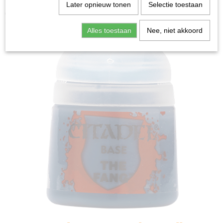
Home
>
Miniature Gaming
>
Citadel
>
Base: The Fang
Later opnieuw tonen
Selectie toestaan
(12ml)
Alles toestaan
Nee, niet akkoord