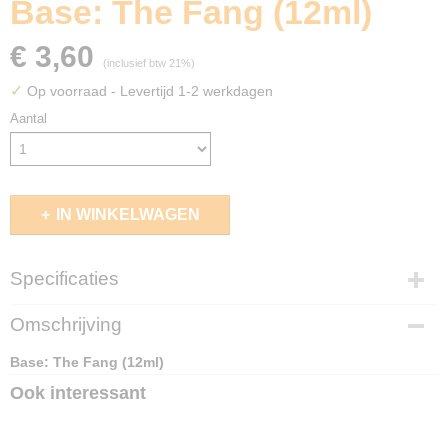
Base: The Fang (12ml)
€ 3,60
(inclusief btw 21%)
✓
Op voorraad
- Levertijd 1-2 werkdagen
Aantal
IN WINKELWAGEN
Specificaties
EAN code
Omschrijving
5011921187782
Base: The Fang (12ml)
Ook interessant