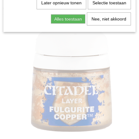
Home
>
Miniature Gaming
>
Layer: Fulgurite Copper
Later opnieuw tonen
Selectie toestaan
(12ml)
Alles toestaan
Nee, niet akkoord