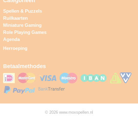
Categorieën
Spellen & Puzzels
Ruilkaarten
Miniature Gaming
Role Playing Games
Agenda
Herroeping
Betaalmethodes
© 2026 www.moxspellen.nl