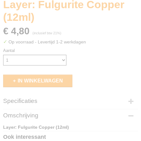
Layer: Fulgurite Copper
(12ml)
€ 4,80
(inclusief btw 21%)
✓
Op voorraad
- Levertijd 1-2 werkdagen
Aantal
IN WINKELWAGEN
Specificaties
EAN code
Omschrijving
5011921187461
Layer: Fulgurite Copper (12ml)
Ook interessant