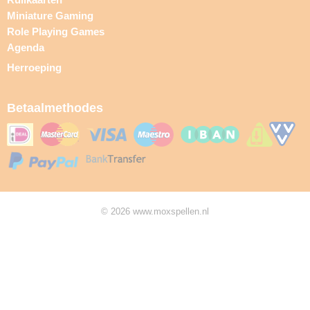
Miniature Gaming
Role Playing Games
Agenda
Herroeping
Betaalmethodes
© 2026 www.moxspellen.nl