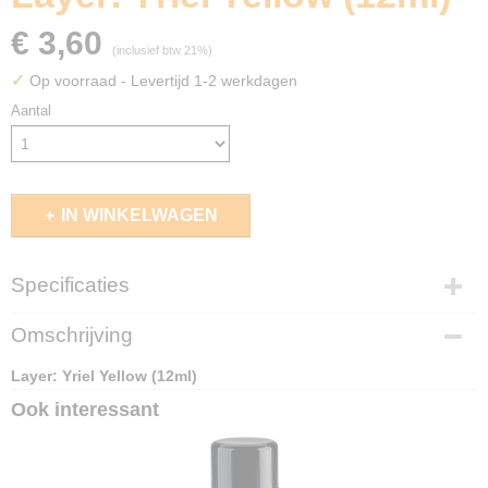
€ 3,60
(inclusief btw 21%)
✓
Op voorraad
- Levertijd 1-2 werkdagen
Aantal
IN WINKELWAGEN
Specificaties
EAN code
Omschrijving
5011921185122
Layer: Yriel Yellow (12ml)
Ook interessant