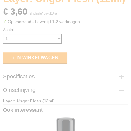
€ 3,60
(inclusief btw 21%)
✓
Op voorraad
- Levertijd 1-2 werkdagen
Aantal
IN WINKELWAGEN
Specificaties
EAN code
Omschrijving
5011921186518
Layer: Ungor Flesh (12ml)
Ook interessant