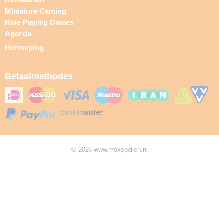
Miniature Gaming
Role Playing Games
Agenda
Herroeping
Betaalmethodes
© 2026 www.moxspellen.nl