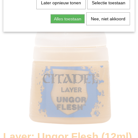
Home
>
Miniature Gaming
>
Layer: Ungor Flesh (12ml)
Later opnieuw tonen
Selectie toestaan
Alles toestaan
Nee, niet akkoord
Layer: Ungor Flesh (12ml)