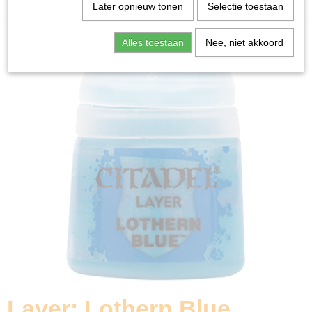
Home
>
Miniature Gaming
>
Layer: Lothern Blue (12ml)
Later opnieuw tonen
Selectie toestaan
Alles toestaan
Nee, niet akkoord
Layer: Lothern Blue