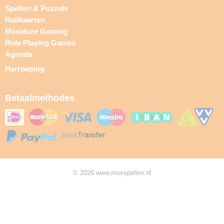
Spellen & Puzzels
Ruilkaarten
Miniature Gaming
Role Playing Games
Agenda
Herroeping
Betaalmethodes
© 2026 www.moxspellen.nl