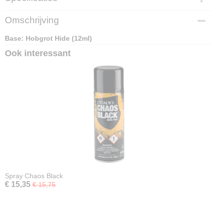
EAN code
Omschrijving
5011921188307
Base: Hobgrot Hide (12ml)
Ook interessant
Spray Chaos Black
€ 15,35
€ 15,75