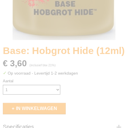
Base: Hobgrot Hide (12ml)
€ 3,60
(inclusief btw 21%)
✓
Op voorraad
- Levertijd 1-2 werkdagen
Aantal
IN WINKELWAGEN
Specificaties