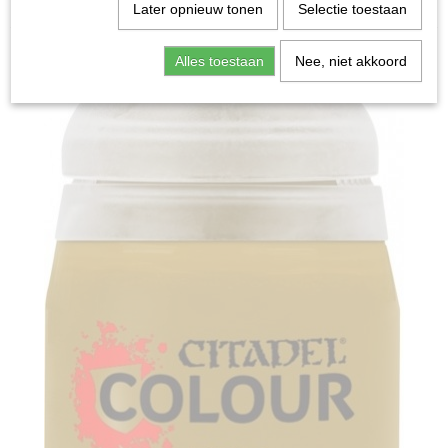
Home
>
Miniature Gaming
>
Base: Hobgrot Hide (12ml)
Later opnieuw tonen
Selectie toestaan
Alles toestaan
Nee, niet akkoord