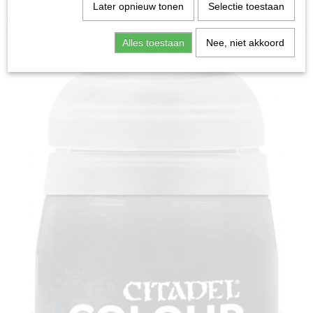
Home
>
Miniature Gaming
>
Technical: Lahmian Medium
Later opnieuw tonen
Selectie toestaan
(24ml)
Alles toestaan
Nee, niet akkoord