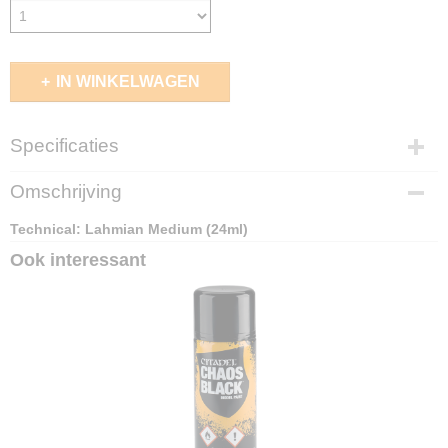
IN WINKELWAGEN
Specificaties
EAN code
Omschrijving
5011921193059
Technical: Lahmian Medium (24ml)
Ook interessant