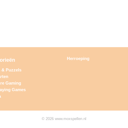
Herroeping
orieën
n & Puzzels
rten
ure Gaming
laying Games
a
© 2026 www.moxspellen.nl