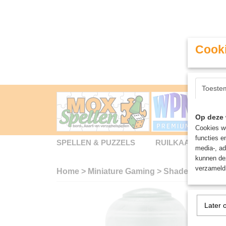
Cooki
Toeste
Op deze 
Cookies wo
functies e
SPELLEN & PUZZELS
RUILKAARTEN
media-, ad
kunnen dez
verzameld 
Home
>
Miniature Gaming
>
Shade: Biel-Tan
Later 