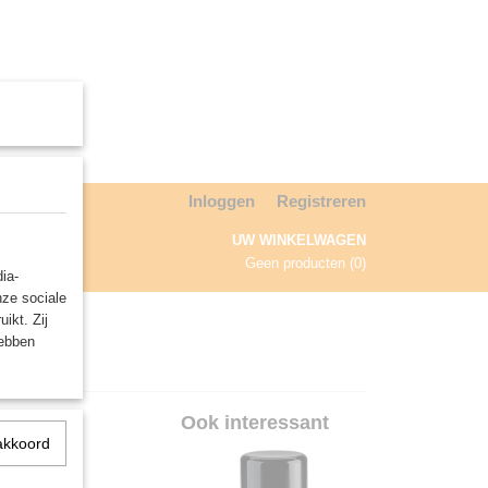
Inloggen
Registreren
UW WINKELWAGEN
Geen producten
(0)
ia-
nze sociale
NDA
ikt. Zij
hebben
8ml)
Ook interessant
akkoord