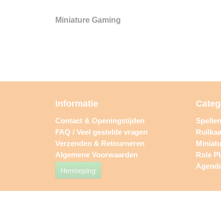
Miniature Gaming
Informatie
Categ
Contact & Openingstijden
Spelle
FAQ / Veel gestelde vragen
Ruilkaa
Verzenden & Retourneren
Miniat
Algemene Voorwaarden
Role P
Agend
Herroeping