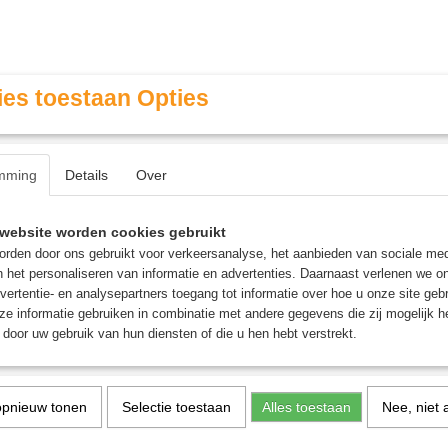
es toestaan Opties
mming
Details
Over
Contact & Openingstijden
FAQ / Veel gestelde vragen
website worden cookies gebruikt
rden door ons gebruikt voor verkeersanalyse, het aanbieden van sociale med
n het personaliseren van informatie en advertenties. Daarnaast verlenen we o
MINIATURE GAMING
ROLE PLAYING GAMES
AGE
vertentie- en analysepartners toegang tot informatie over hoe u onze site gebru
e informatie gebruiken in combinatie met andere gegevens die zij mogelijk 
door uw gebruik van hun diensten of die u hen hebt verstrekt.
 Green (18ml)
Shade: Biel-Tan Green (1
opnieuw tonen
Selectie toestaan
Alles toestaan
Nee, niet 
€ 6,30
(inclusief btw 21%)