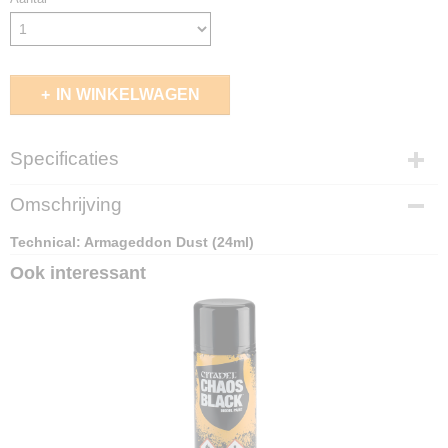
IN WINKELWAGEN
Specificaties
EAN code
Omschrijving
5011921193004
Technical: Armageddon Dust (24ml)
Ook interessant