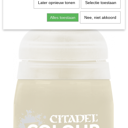
Home
>
Miniature Gaming
>
Technical: Armageddon
Later opnieuw tonen
Selectie toestaan
Dust (24ml)
Alles toestaan
Nee, niet akkoord