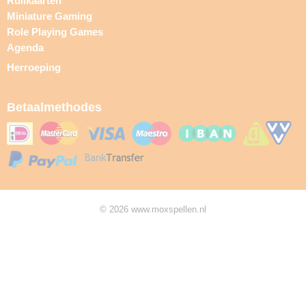
Ruilkaarten
Miniature Gaming
Role Playing Games
Agenda
Herroeping
Betaalmethodes
© 2026 www.moxspellen.nl