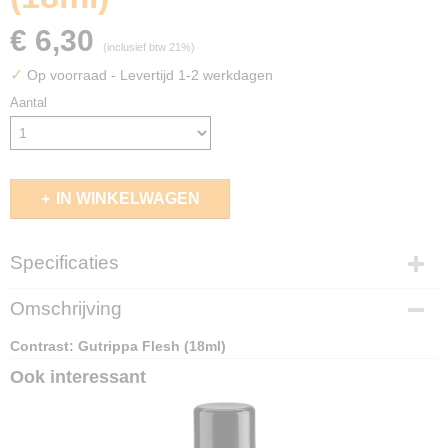
€ 6,30
(inclusief btw 21%)
✓
Op voorraad
- Levertijd 1-2 werkdagen
Aantal
IN WINKELWAGEN
Specificaties
EAN code
Omschrijving
5011921145072
Contrast: Gutrippa Flesh (18ml)
Ook interessant