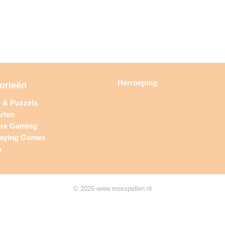
Herroeping
orieën
n & Puzzels
rten
ure Gaming
laying Games
a
© 2026 www.moxspellen.nl