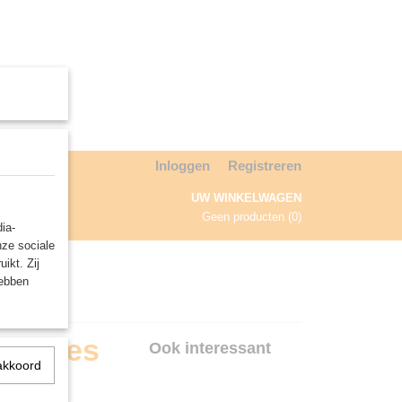
Inloggen
Registreren
UW WINKELWAGEN
Geen producten
(0)
ia-
nze sociale
NDA
ikt. Zij
hebben
 Series
Ook interessant
akkoord