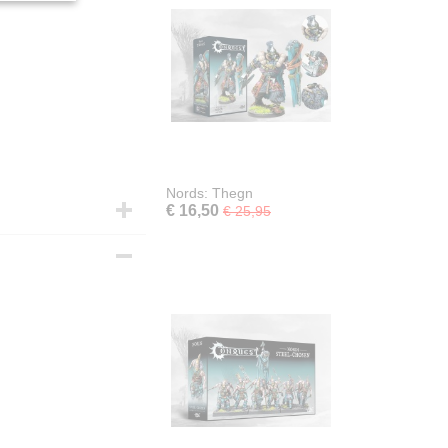
Nords: Thegn
€ 16,50
€ 25,95