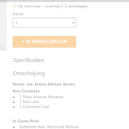
✓
Op voorraad
- Levertijd 1-2 werkdagen
Aantal
IN WINKELWAGEN
Specificaties
EAN code
5213009012867
Omschrijving
Nords: Ice Jotnar Artisan Series
Box Contents
● 1 Resin Monster Miniature
● 1 Base and
● 1 Command Card
In Game Role
● Battlefield Role: Restricted Monster