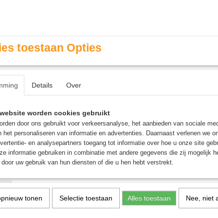
es toestaan Opties
mming
Details
Over
Contact & Openingstijden
FAQ / Veel gestelde vragen
website worden cookies gebruikt
rden door ons gebruikt voor verkeersanalyse, het aanbieden van sociale med
n het personaliseren van informatie en advertenties. Daarnaast verlenen we o
MINIATURE GAMING
ROLE PLAYING GAMES
AGE
vertentie- en analysepartners toegang tot informatie over hoe u onze site gebru
e informatie gebruiken in combinatie met andere gegevens die zij mogelijk 
door uw gebruik van hun diensten of die u hen hebt verstrekt.
r Artisan Series
Nords: Ice Jotnar Artisan
opnieuw tonen
Selectie toestaan
Alles toestaan
Nee, niet 
€ 84,95
€ 124,95
(inclusief btw 21%)