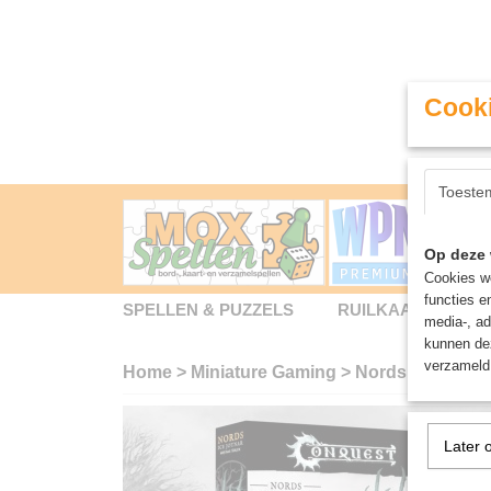
Cooki
Toeste
Op deze 
Cookies wo
functies e
SPELLEN & PUZZELS
RUILKAARTEN
media-, ad
kunnen dez
verzameld 
Home
>
Miniature Gaming
>
Nords: Ice Jotna
Later 