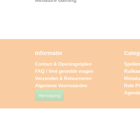
Miniature Gaming
Informatie
Categ
Contact & Openingstijden
Spelle
FAQ / Veel gestelde vragen
Ruilkaa
Verzenden & Retourneren
Miniat
Algemene Voorwaarden
Role P
Agend
Herroeping