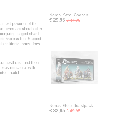
Nords: Steel Chosen
€ 29,95
€ 44,95
he most powerful of the
ive forms are sheathed in
 conjuring jagged shards
 their hapless foe. Sapped
their titanic forms, foes
our aesthetic, and then
eries miniature, with
inted model.
Nords: Goltr Beastpack
€ 32,95
€ 49,95