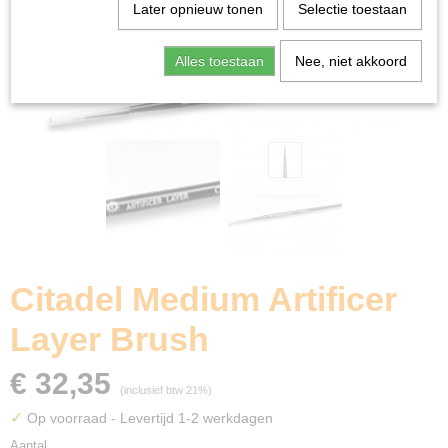
Home
>
Miniature Gaming
>
Citadel Medium Artificer
Later opnieuw tonen
Selectie toestaan
Layer Brush
Alles toestaan
Nee, niet akkoord
Citadel Medium Artificer
Layer Brush
€ 32,35
(inclusief btw 21%)
✓
Op voorraad
- Levertijd 1-2 werkdagen
Aantal