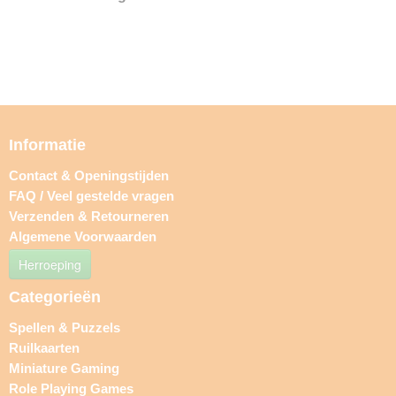
Informatie
Contact & Openingstijden
FAQ / Veel gestelde vragen
Verzenden & Retourneren
Algemene Voorwaarden
Herroeping
Categorieën
Spellen & Puzzels
Ruilkaarten
Miniature Gaming
Role Playing Games