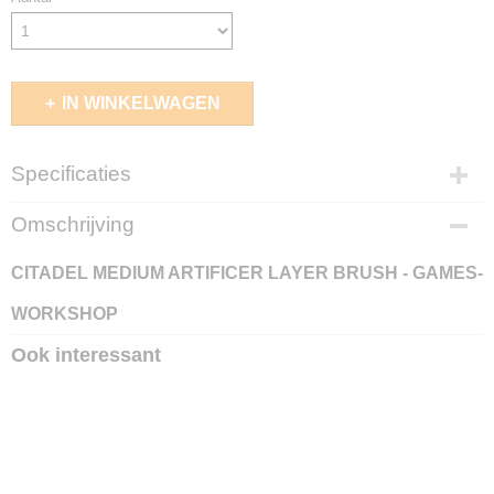
IN WINKELWAGEN
Specificaties
EAN code
Omschrijving
5011921072996
CITADEL MEDIUM ARTIFICER LAYER BRUSH - GAMES-
WORKSHOP
Ook interessant